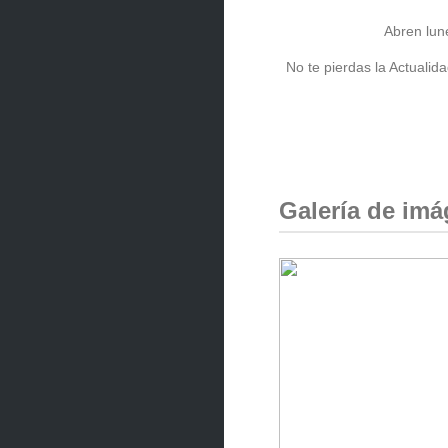
Abren lun
No te pierdas la Actual
Galería de im