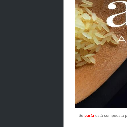
Su
carta
está compuesta p