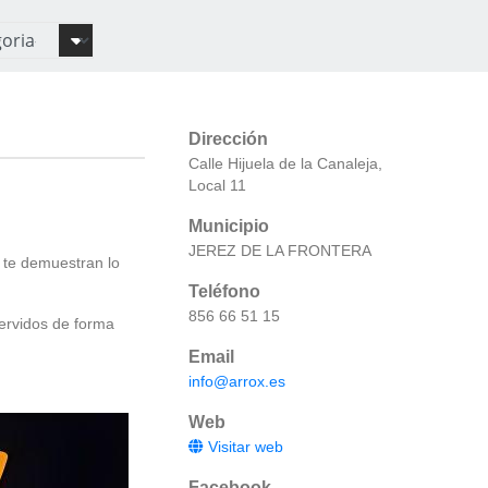
Dirección
Calle Hijuela de la Canaleja,
Local 11
Municipio
JEREZ DE LA FRONTERA
x te demuestran lo
Teléfono
856 66 51 15
ervidos de forma
Email
info@arrox.es
Web
Visitar web
Facebook