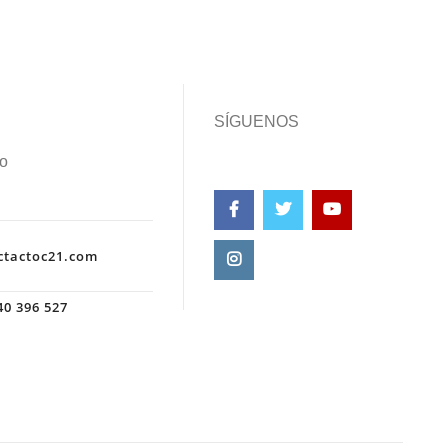
SÍGUENOS
o
ctactoc21.com
0 396 527