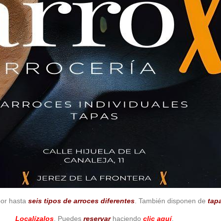
or hasta
seis tipos de arroces diferentes
. También disponen de
tap
Localízalos
. Puedes
reservar
haciendo
clic aquí
.