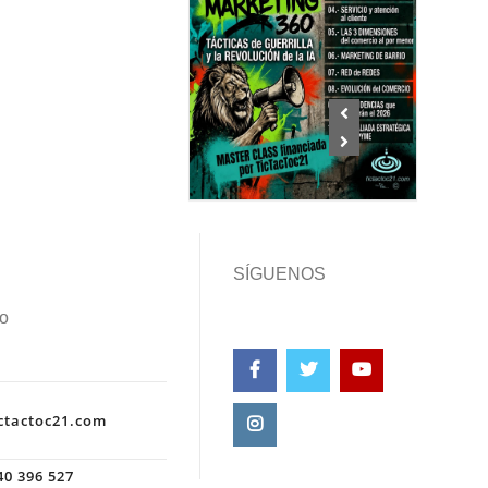
SÍGUENOS
o
ctactoc21.com
0 396 527