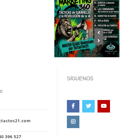
SÍGUENOS
o
ctactoc21.com
0 396 527