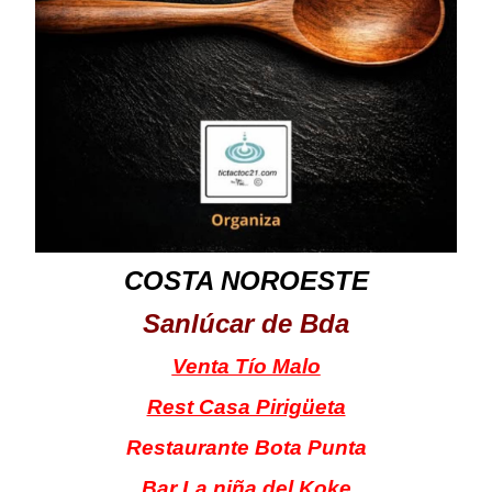
COSTA NOROESTE
Sanlúcar de Bda
Venta Tío Malo
Rest Casa Pirigüeta
Restaurante Bota Punta
Bar La niña del Koke